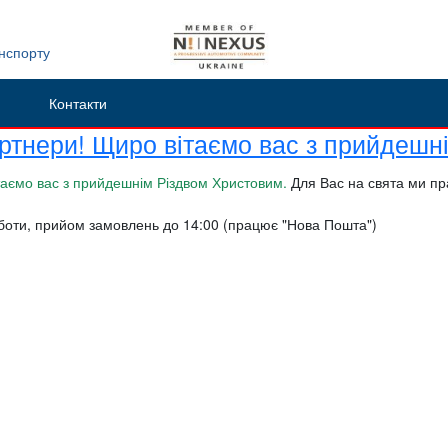
анспорту
Контакти
артнери! Щиро вітаємо вас з прийдешн
таємо вас з прийдешнім Різдвом Христовим.
Для Вас на свята ми пр
боти, прийом замовлень до 14:00 (працює "Нова Пошта")