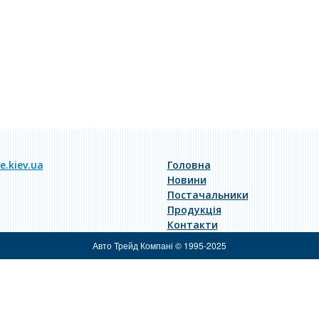
.kiev.ua
Головна
Новини
Постачальники
Продукція
Контакти
Авто Трейд Компані © 1995-2025