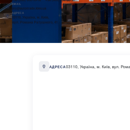
EMAIL
atc@autotrade.kiev.ua
АДРЕСА
03110, Україна, м. Київ,
вул. Романа Ратушного, 41
03110, Україна, м. Київ, вул. Ро
АДРЕСА