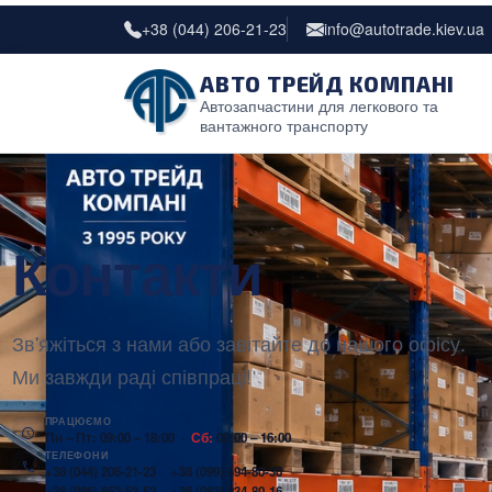
+38 (044) 206-21-23
info@autotrade.kiev.ua
АВТО ТРЕЙД КОМПАНІ
Автозапчастини для легкового та
вантажного транспорту
Контакти
Зв'яжіться з нами або завітайте до нашого офісу.
Ми завжди раді співпраці!
ПРАЦЮЄМО
Пн – Пт: 09:00 – 18:00 ·
Сб:
09:00 – 16:00
ТЕЛЕФОНИ
+38 (044) 206-21-23
+38 (099) 494-80-30
+38 (096) 852-53-52
+38 (063) 234-80-16