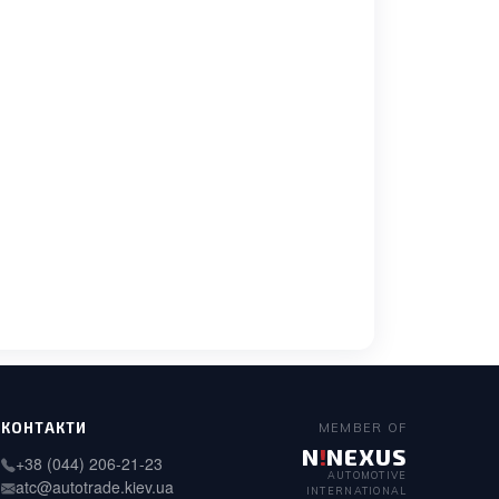
КОНТАКТИ
MEMBER OF
N
!
NEXUS
+38 (044) 206-21-23
AUTOMOTIVE
atc@autotrade.kiev.ua
INTERNATIONAL