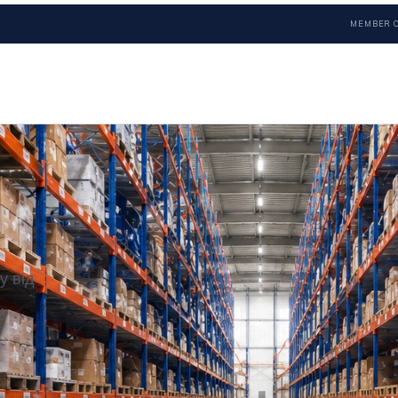
MEMBER 
у від