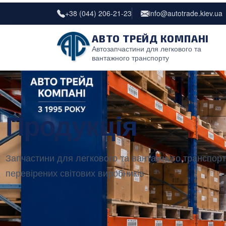
+38 (044) 206-21-23
info@autotrade.kiev.ua
АВТО ТРЕЙД КОМПАНІ
Автозапчастини для легкового та
вантажного транспорту
Продукція
Запчастини для легкового та вантажного транспорт
перевірених світових виробників