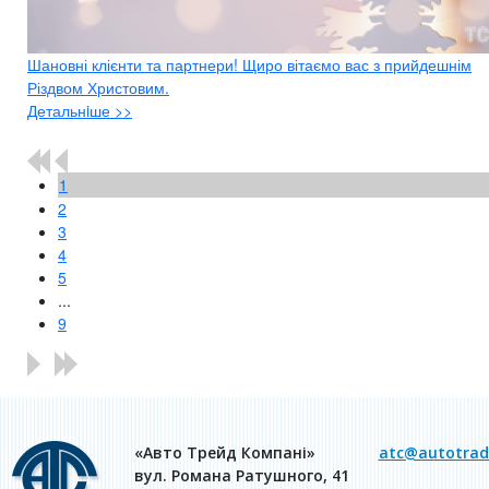
Шановні клієнти та партнери! Щиро вітаємо вас з прийдешнім
Різдвом Христовим.
Детальнiше >>
1
2
3
4
5
...
9
«Авто Трейд Компані»
atc@autotrade
вул. Романа Ратушного, 41