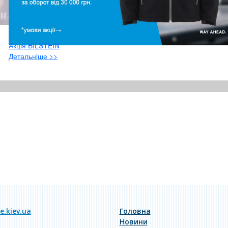
Акція BILSTEIN
Детальнiше >>
.kiev.ua
Головна
Новини