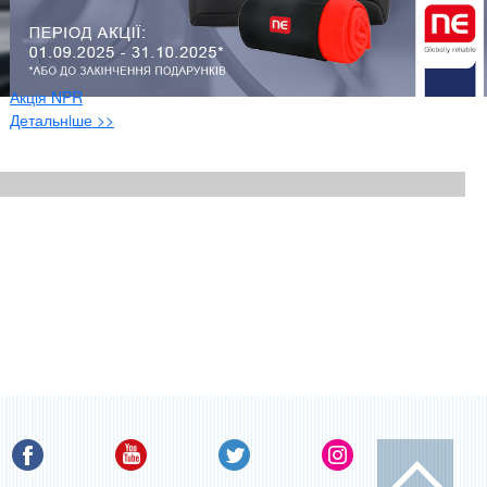
Акція NPR
Детальнiше >>