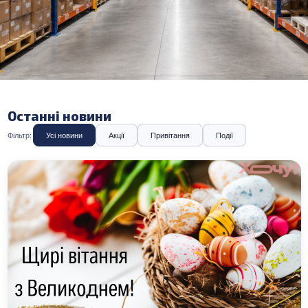
Останні новини
Фільтр:
Усі новини
Акції
Привітання
Події