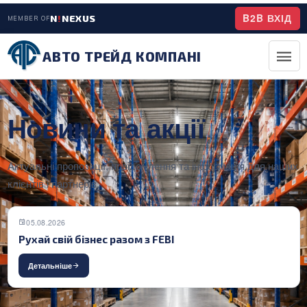
B2B ВХІД
N
!
NEXUS
MEMBER OF
АВТО ТРЕЙД КОМПАНІ
Новини та акції
Актуальні пропозиції, повідомлення та інформація для наших
клієнтів і партнерів.
05.08.2026
Рухай свій бізнес разом з FEBI
Детальніше